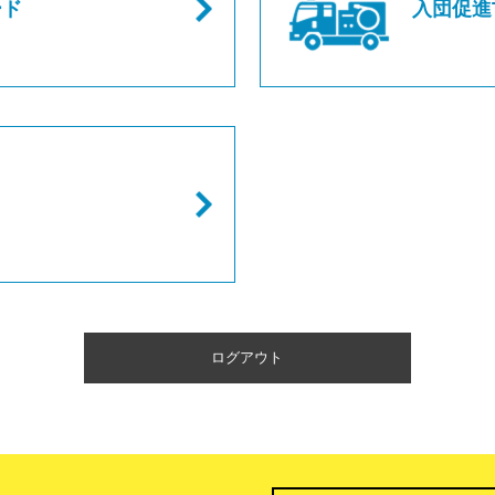
ード
入団促進T
ログアウト