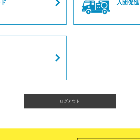
ード
入団促進T
ログアウト