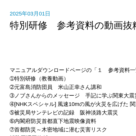
2025年03月01日
特別研修 参考資料の動画抜
マニュアルダウンロードページの「１ 参考資料一
➀特別研修（教養動画）
➁元富島消防団員 米山正幸さん講和
➂ノブさんからのメッセージ 手記に学ぶ関東大震
➃[NHKスペシャル] 風速10mの風が火災を広げた
➄被災局サンテレビの記録 阪神淡路大震災
➅内閣府防災首都直下地震映像資料
➆首都防災～木密地域に潜む災害リスク