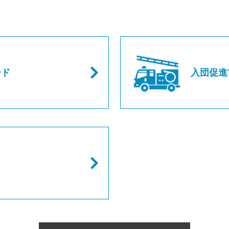
ード
入団促進T