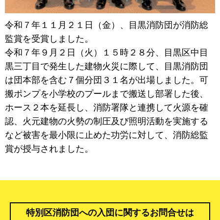
令和７年１１月２１日（金）、目黒消防団が消防総
監賞を受賞しました。
令和７年９月２日（火）１５時２８分、目黒区中目
黒三丁目で発生した建物火災に際して、目黒消防団
は団本部を含む７個分団３１名が出場しました。可
搬ポンプを小学校のプールまで搬送し部署した後、
ホース２本を延長し、消防署隊と連携して火源を確
認、火元建物の火勢の制圧及び照明活動を実施する
など被害を最小限に止めた功労に対して、消防総監
賞が授与されました。
特別区消防団への入団に関するお問合せは