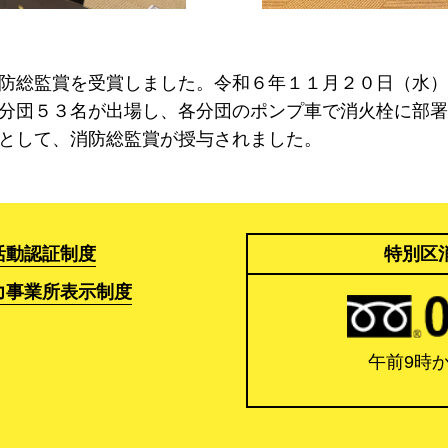
防総監賞を受賞しました。令和６年１１月２０日（水）
分団５３名が出場し、各分団のポンプ車で消火栓に部署
として、消防総監賞が授与されました。
活動認証制度
特別区
力事業所表示制度
午前9時