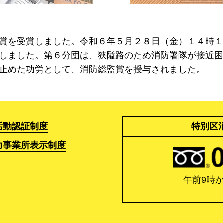
賞を受賞しました。令和６年５月２８日（金）１４時１
しました。第６分団は、狭隘路のため消防署隊が接近困
止めた功労として、消防総監賞を授与されました。
活動認証制度
特別区
力事業所表示制度
午前9時