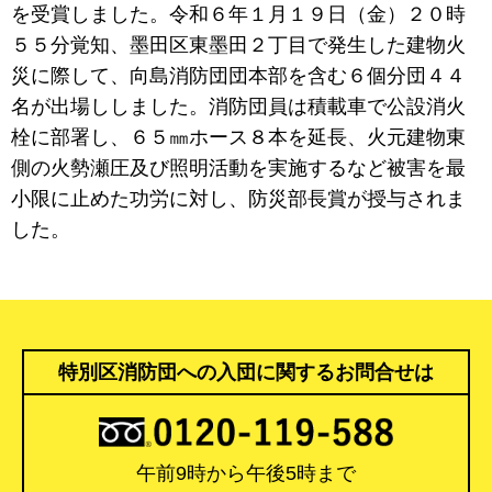
を受賞しました。令和６年１月１９日（金）２０時
５５分覚知、墨田区東墨田２丁目で発生した建物火
災に際して、向島消防団団本部を含む６個分団４４
名が出場ししました。消防団員は積載車で公設消火
栓に部署し、６５㎜ホース８本を延長、火元建物東
側の火勢瀬圧及び照明活動を実施するなど被害を最
小限に止めた功労に対し、防災部長賞が授与されま
した。
特別区消防団への入団に関するお問合せは
午前9時から午後5時まで