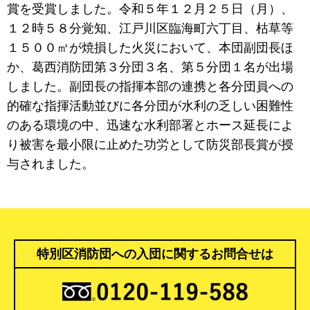
賞を受賞しました。令和５年１２月２５日（月）、
１２時５８分覚知、江戸川区臨海町六丁目、枯草等
１５００㎡が焼損した火災において、本団副団長ほ
か、葛西消防団第３分団３名、第５分団１名が出場
しました。副団長の指揮本部の連携と各分団員への
的確な指揮活動並びに各分団が水利の乏しい困難性
のある環境の中、迅速な水利部署とホース延長によ
り被害を最小限に止めた功労として防災部長賞が授
与されました。
特別区消防団への入団に関するお問合せは