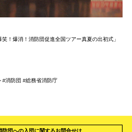
爆笑！爆消！消防団促進全国ツアー真夏の出初式」
ト
#消防団
#総務省消防庁
消防団への入団に関するお問合せは