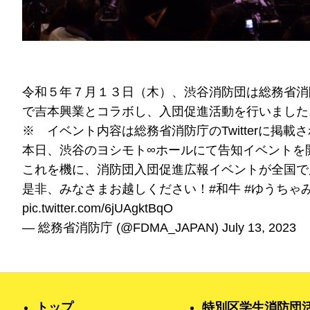
令和５年７月１３日（木）、渋谷消防団は総務省消
で吉本興業とコラボし、入団促進活動を行いました
※ イベント内容は総務省消防庁のTwitterに掲載
本日、渋谷のヨシモト∞ホールにて告知イベントを
これを機に、消防団入団促進広報イベントが全国で
是非、みなさまお越しください！
#和牛
#ゆうちゃ
pic.twitter.com/6jUAgktBqO
— 総務省消防庁 (@FDMA_JAPAN)
July 13, 2023
トップ
特別区学生消防団