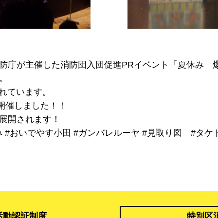
防庁が主催した消防団入団促進PRイベント「夏休み 
。
されています。
開催しました！！
展開されます！
み
#おいでやす小田
#ガンバレルーヤ
#見取り図
#タケ
活動認証制度
特別区