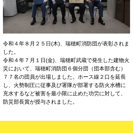
令和４年８月２５日(木)、瑞穂町消防団が表彰されま
した。
令和４年７月１日(金)、瑞穂町武蔵で発生した建物火
災において、瑞穂町消防団６個分団（団本部含む）
７７名の団員が出場しました。ホース線２口を延長
し、火勢制圧に従事及び署隊が部署する防火水槽に
充水するなど被害を最小限に止めた功労に対して、
防災部長賞が授与されました。